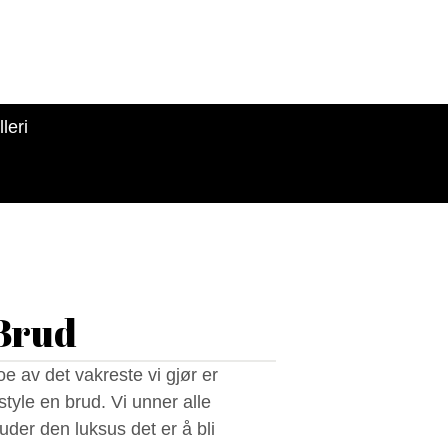
leri
Brud
e av det vakreste vi gjør er
yle en brud. Vi unner alle
uder den luksus det er å bli