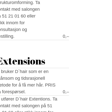
rukturomforming. Ta
ontakt med salongen
 51 21 01 60 eller
ikk innom for
nsultasjon og
stilling.
0,–
Extensions
 bruker D`hair som er en
ånsom og tidsrasjonell
tode for å få mer hår. PRIS
 forespørsel.
0,–
tfører D`hair Extentions. Ta
ontakt med salongen på 51