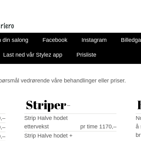
n din salong
Facebook
Instagram
Billedgal
Last ned vår Stylez app
Prisliste
pørsmål vedrørende våre behandlinger eller priser.
Striper-
,–
Strip Halve hodet
No
ettervekst
pr time 1170,–
å st
,–
br
Strip Halve hodet +
,–