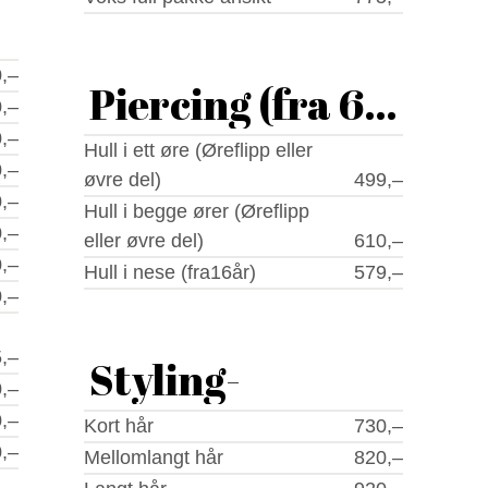
,–
Piercing (fra 6 år)
,–
,–
Hull i ett øre (Øreflipp eller
,–
øvre del)
499,–
,–
Hull i begge ører (Øreflipp
,–
eller øvre del)
610,–
,–
Hull i nese (fra16år)
579,–
,–
,–
Styling-
,–
,–
Kort hår
730,–
,–
Mellomlangt hår
820,–