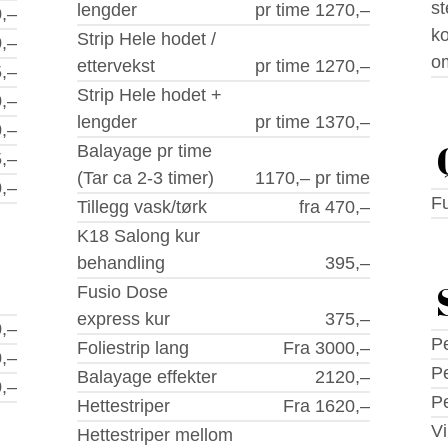
st
lengder
pr time 1270,–
,–
ko
Strip Hele hodet /
,–
om
ettervekst
pr time 1270,–
,–
Strip Hele hodet +
,–
lengder
pr time 1370,–
,–
Balayage pr time
,–
(Tar ca 2-3 timer)
1170,– pr time
,–
Fu
Tillegg vask/tørk
fra 470,–
K18 Salong kur
behandling
395,–
ling, se link for info
Fusio Dose
express kur
375,–
,–
P
Foliestrip lang
Fra 3000,–
,–
P
Balayage effekter
2120,–
,–
P
Hettestriper
Fra 1620,–
Vi
Hettestriper mellom