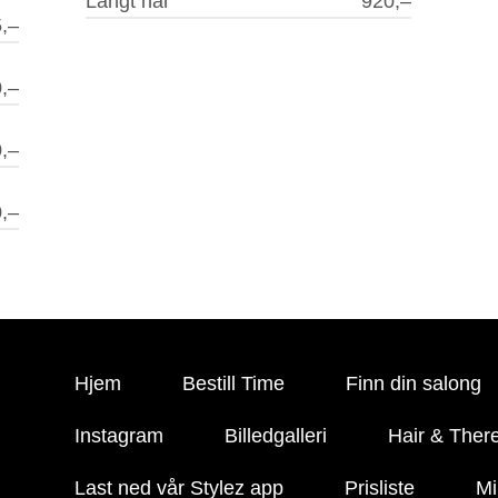
Langt hår
920,–
,–
,–
,–
,–
Hjem
Bestill Time
Finn din salong
Instagram
Billedgalleri
Hair & Ther
Last ned vår Stylez app
Prisliste
Mi