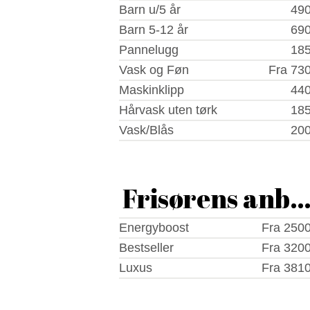
Barn u/5 år
490
Barn 5-12 år
690
Pannelugg
185
Vask og Føn
Fra 730
Maskinklipp
440
Hårvask uten tørk
185
Vask/Blås
200
Frisørens anbefa
Energyboost
Fra 2500
Bestseller
Fra 3200
Luxus
Fra 3810