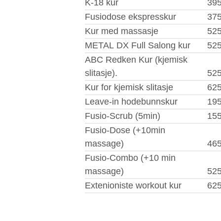
K-18 kur
395
Fusiodose ekspresskur
375
Kur med massasje
525
METAL DX Full Salong kur
525
ABC Redken Kur (kjemisk
slitasje).
525
Kur for kjemisk slitasje
625
Leave-in hodebunnskur
195
Fusio-Scrub (5min)
155
Fusio-Dose (+10min
massage)
465
Fusio-Combo (+10 min
massage)
525
Extenioniste workout kur
625