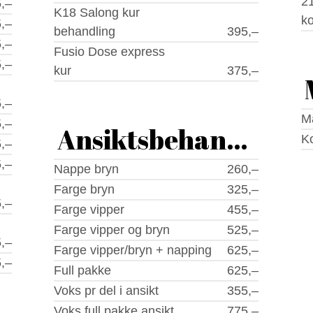
21
,–
K18 Salong kur
ko
,–
behandling
395,–
,–
Fusio Dose express
,–
kur
375,–
,–
M
,–
Ansiktsbehandlinge
Ko
,–
,–
Nappe bryn
260,–
Farge bryn
325,–
,–
Farge vipper
455,–
Farge vipper og bryn
525,–
,–
Farge vipper/bryn + napping
625,–
,–
Full pakke
625,–
Voks pr del i ansikt
355,–
Voks full pakke ansikt
775,–