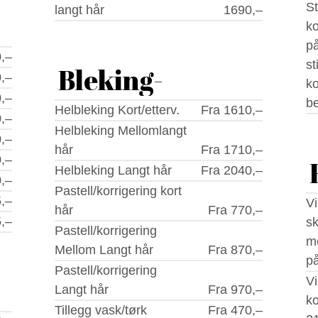
St
langt hår
1690,–
k
på
,–
st
Bleking-
,–
ko
,–
be
Helbleking Kort/etterv.
Fra 1610,–
,–
Helbleking Mellomlangt
,–
hår
Fra 1710,–
,–
Helbleking Langt hår
Fra 2040,–
,–
Pastell/korrigering kort
,–
Vi
hår
Fra 770,–
,–
sk
Pastell/korrigering
me
Mellom Langt hår
Fra 870,–
på
Pastell/korrigering
Vi u
Langt hår
Fra 970,–
k
Tillegg vask/tørk
Fra 470,–