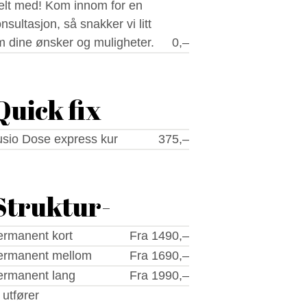
elt med! Kom innom for en
nsultasjon, så snakker vi litt
 dine ønsker og muligheter.
0,–
Quick fix
sio Dose express kur
375,–
Struktur-
ermanent kort
Fra 1490,–
ermanent mellom
Fra 1690,–
ermanent lang
Fra 1990,–
 utfører