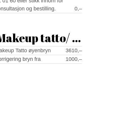
 01 60 eller stikk innom for
nsultasjon og bestilling.
0,–
Makeup tatto/ micropigm
akeup Tatto øyenbryn
3610,–
r
rrigering bryn fra
1000,–