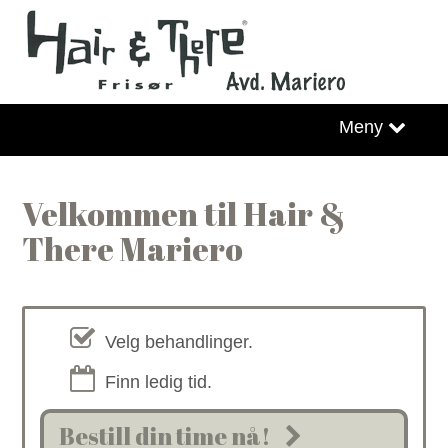
Hjem
Meny
Bestill Time
Velkommen til Hair &
Finn din salong
There Mariero
Facebook
Instagram
Velg behandlinger.
Billedgalleri
Finn ledig tid.
Hair & There Trendmagasin
Bestill din time nå!