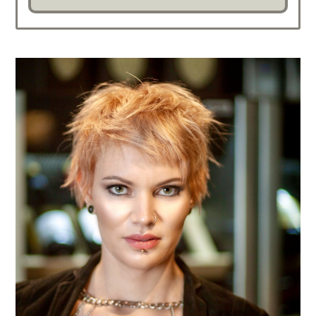
Last ned vår Stylez app
Prisliste