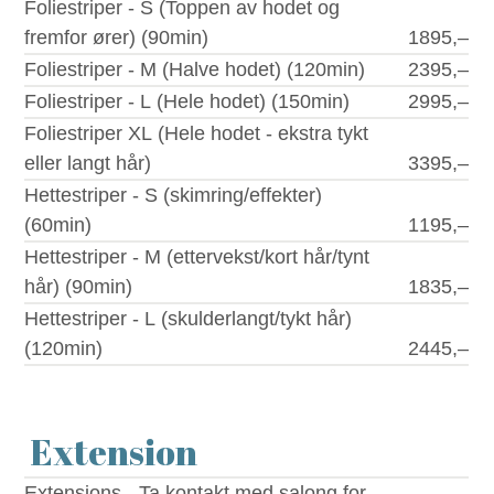
Foliestriper - S (Toppen av hodet og
fremfor ører) (90min)
1895,–
Foliestriper - M (Halve hodet) (120min)
2395,–
Foliestriper - L (Hele hodet) (150min)
2995,–
Foliestriper XL (Hele hodet - ekstra tykt
eller langt hår)
3395,–
Hettestriper - S (skimring/effekter)
(60min)
1195,–
Hettestriper - M (ettervekst/kort hår/tynt
hår) (90min)
1835,–
Hettestriper - L (skulderlangt/tykt hår)
(120min)
2445,–
Extension
Extensions - Ta kontakt med salong for