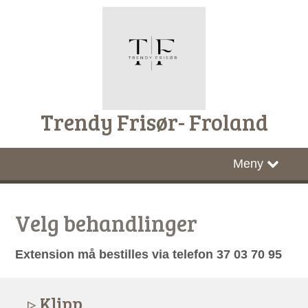
Trendy Frisør- Froland
Hjem
Meny
Gavekort
Velg behandlinger
Timebestilling
Extension må bestilles via telefon 37 03 70 95
Nettbutikk
Prisliste
Klipp