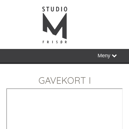
Hjem
Meny
Bestill Time
GAVEKORT I
Gavekort
Ansatte
Facebook
Instagram