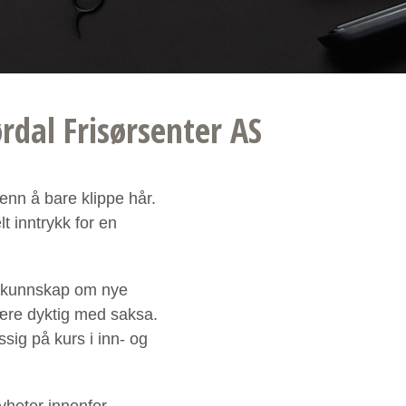
rdal Frisørsenter AS
enn å bare klippe hår.
t inntrykk for en
a kunnskap om nye
være dyktig med saksa.
sig på kurs i inn- og