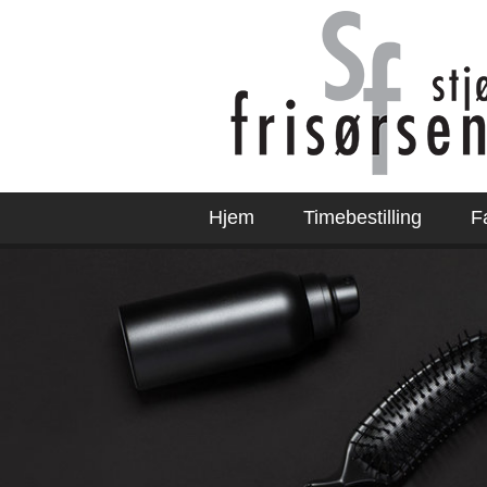
Hjem
Timebestilling
F