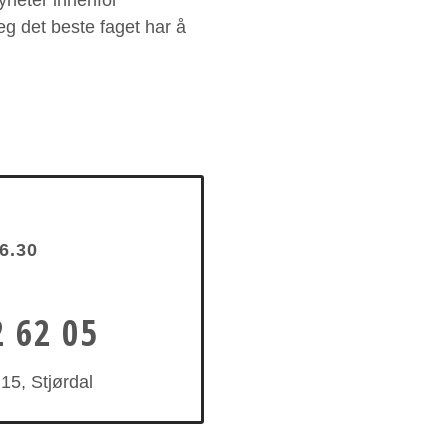
nyheter innenfor
deg det beste faget har å
16.30
2 62 05
15, Stjørdal