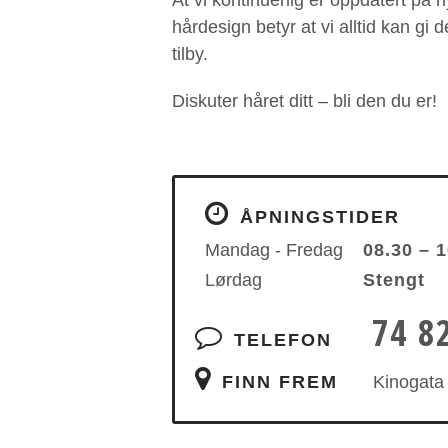
At vi kontinuerlig er oppdatert på 
hårdesign betyr at vi alltid kan gi 
tilby.
Diskuter håret ditt – bli den du er!
ÅPNINGSTIDER
Mandag - Fredag
08.30 – 
Lørdag
Stengt
74 8
TELEFON
FINN FREM
Kinogata 