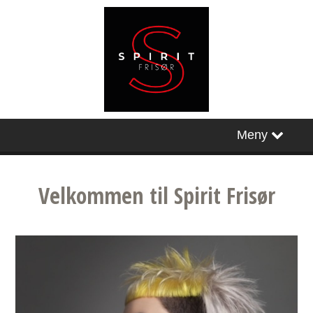
HOVEDSIDE
Meny
Timebestilling
Velkommen til Spirit Frisør
Brud hos oss
Facebook
Instagram