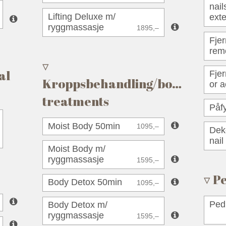
nail
Lifting Deluxe m/
ext
ryggmassasje
1895,–
Fjer
rem
al
Fjer
Kroppsbehandling/body
or a
treatments
Påfy
Moist Body 50min
1095,–
Deko
nail
Moist Body m/
ryggmassasje
1595,–
Pe
Body Detox 50min
1095,–
Ped
Body Detox m/
ryggmassasje
1595,–