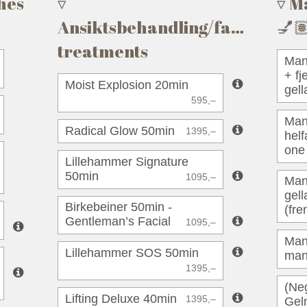
hes
M
Ansiktsbehandling/facial
💅
treatments
Mani
+ f
Moist Explosion 20min
gell
595,–
Man
Radical Glow 50min
1395,–
helf
one 
Lillehammer Signature
50min
1095,–
Man
gel
Birkebeiner 50min -
(fre
Gentleman’s Facial
1095,–
Mani
Lillehammer SOS 50min
man
1395,–
(Neg
Lifting Deluxe 40min
1395,–
Geln