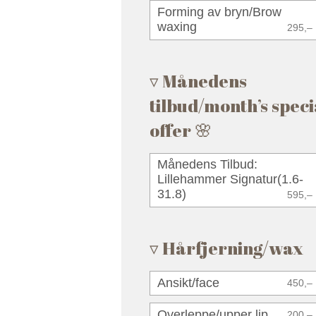
Forming av bryn/Brow
waxing
295,–
Månedens
tilbud/month’s speci
offer 🌸
Månedens Tilbud:
Lillehammer Signatur(1.6-
31.8)
595,–
Hårfjerning/wax
Ansikt/face
450,–
Overleppe/upper lip
200,–