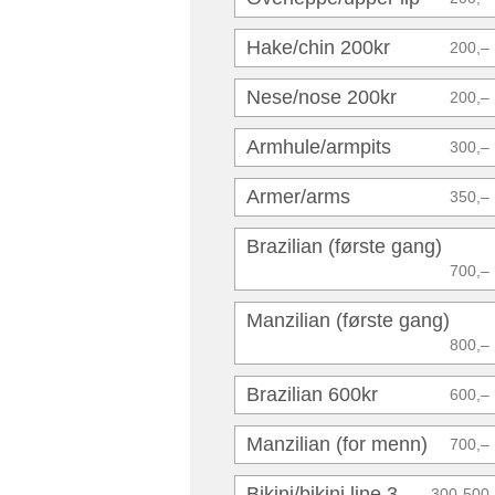
Hake/chin 200kr
200,–
Nese/nose 200kr
200,–
Armhule/armpits
300,–
Armer/arms
350,–
Brazilian (første gang)
700,–
Manzilian (første gang)
800,–
Brazilian 600kr
600,–
Manzilian (for menn)
700,–
Bikini/bikini line 3
300-500