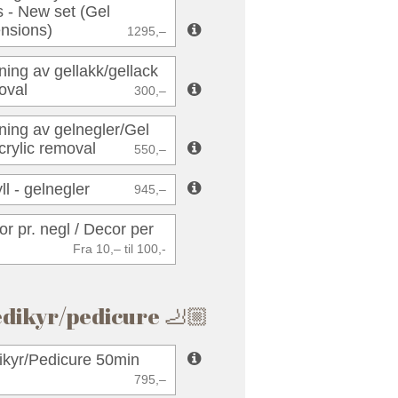
s - New set (Gel
ensions)
1295,–
ning av gellakk/gellack
oval
300,–
ning av gelnegler/Gel
crylic removal
550,–
ll - gelnegler
945,–
r pr. negl / Decor per
Fra 10,– til 100,-
dikyr/pedicure 🦶🏼
ikyr/Pedicure 50min
795,–