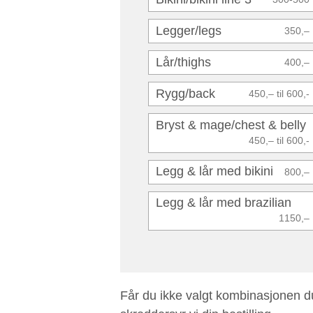
Legger/legs
350,–
Lår/thighs
400,–
Rygg/back
450,– til 600,-
Bryst & mage/chest & belly
450,– til 600,-
Legg & lår med bikini
800,–
Legg & lår med brazilian
1150,–
Får du ikke valgt kombinasjonen du