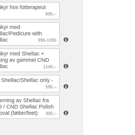
kyr hos fotterapeut
895,–
ikyr med
lac/Pedicure with
llac
995-1095
ikyr med Shellac +
rning av gammel CND
llac
1145,–
Shellac/Shellac only -
595,–
erning av Shellac fra
 / CND Shellac Polish
val (føtter/feet)
300,–