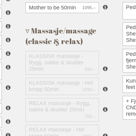
Pedi
Mother to be 50min
1095,–
Ped
Massasje/massage
Shel
(classic & relax)
She
Ped
KLASSISK massasje -
fje
Rygg, nakke & skulder
She
25min
890,–
Kun 
KLASSISK massasje - Hel
feet
kropp 50min
1290,–
+ Fj
RELAX massasje - Rygg,
CND
nakke & skulder 25min
remo
750,–
RELAX massasje - Hel