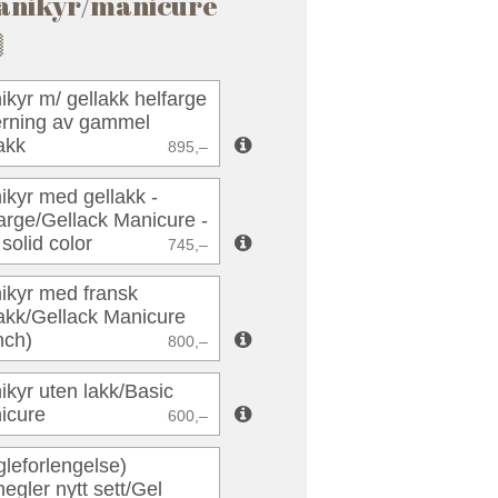
anikyr/manicure

kyr m/ gellakk helfarge
jerning av gammel
akk
895,–
ikyr med gellakk -
arge/Gellack Manicure -
solid color
745,–
ikyr med fransk
lakk/Gellack Manicure
nch)
800,–
kyr uten lakk/Basic
icure
600,–
leforlengelse)
egler nytt sett/Gel