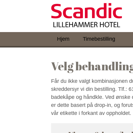
Hjem
Timebestilling
Velg behandlin
Får du ikke valgt kombinasjonen du
skreddersyr vi din bestilling. Tlf.:
badekåpe og håndkle. Ved ønske om 
er dette basert på drop-in, og forut
vår etikette i forkant av opphold