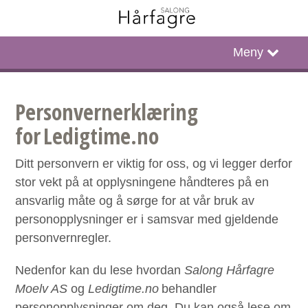
Hjem
Meny
Timebestilling
Personvernerklæring
Facebook
for Ledigtime.no
Instagram
Ditt personvern er viktig for oss, og vi legger derfor
stor vekt på at opplysningene håndteres på en
ansvarlig måte og å sørge for at vår bruk av
personopplysninger er i samsvar med gjeldende
personvernregler.
Nedenfor kan du lese hvordan
Salong Hårfagre
Moelv AS
og
Ledigtime.no
behandler
personopplysninger om deg. Du kan også lese om