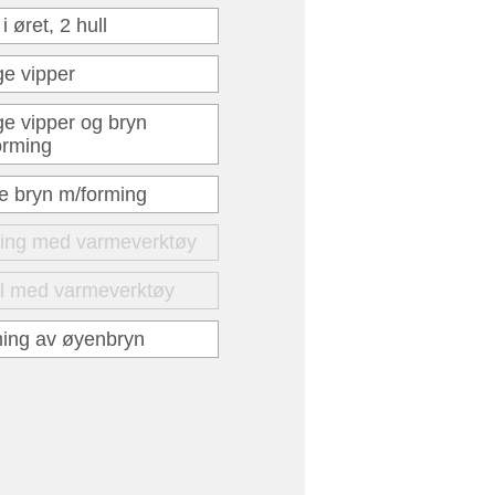
 i øret, 2 hull
ge vipper
ge vipper og bryn
orming
ge bryn m/forming
ting med varmeverktøy
ll med varmeverktøy
ming av øyenbryn