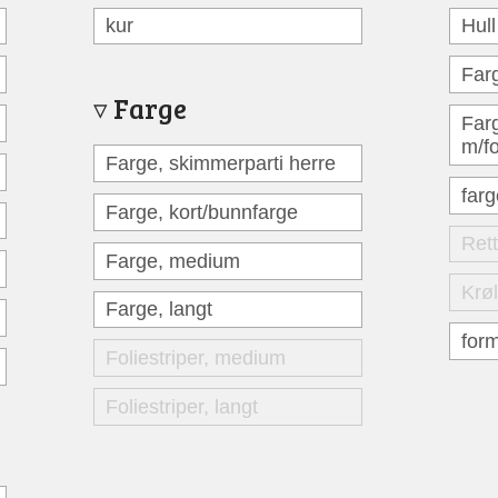
kur
Hull
Far
Farge
Far
m/f
Farge, skimmerparti herre
far
Farge, kort/bunnfarge
Ret
Farge, medium
Krø
Farge, langt
for
Foliestriper, medium
Foliestriper, langt