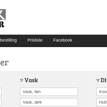
estilling
Prisliste
Facebook
ger
Vask
Di
Vask, føn
Kon
Vask, tørk
Hull