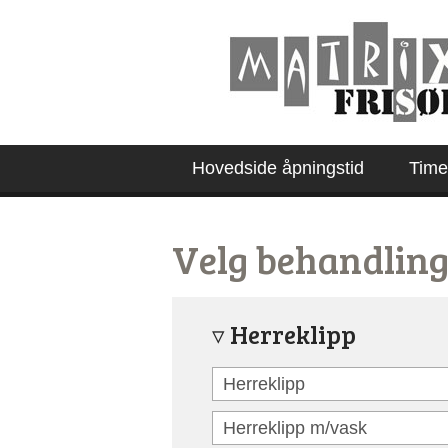
Hovedside åpningstid
Timeb
Velg behandlin
Herreklipp
Herreklipp
Herreklipp m/vask