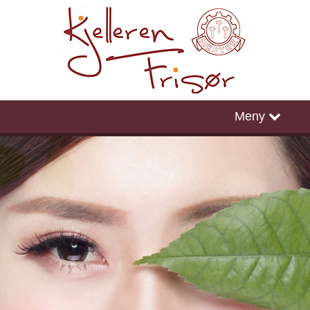
Hjem
Meny
Timebestilling
Facebook
Instagram
Oway
COVID 19, en anderledes tid......