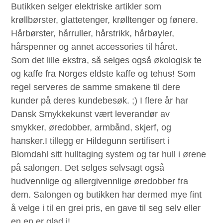
Butikken selger elektriske artikler som
krøllbørster, glattetenger, krølltenger og fønere.
Hårbørster, hårruller, hårstrikk, hårbøyler,
hårspenner og annet accessories til håret.
Som det lille ekstra, så selges også økologisk te
og kaffe fra Norges eldste kaffe og tehus! Som
regel serveres de samme smakene til dere
kunder på deres kundebesøk. ;) I flere år har
Dansk Smykkekunst vært leverandør av
smykker, øredobber, armbånd, skjerf, og
hansker.I tillegg er Hildegunn sertifisert i
Blomdahl sitt hulltaging system og tar hull i ørene
på salongen. Det selges selvsagt også
hudvennlige og allergivennlige øredobber fra
dem. Salongen og butikken har dermed mye fint
å velge i til en grei pris, en gave til seg selv eller
en en er glad i!