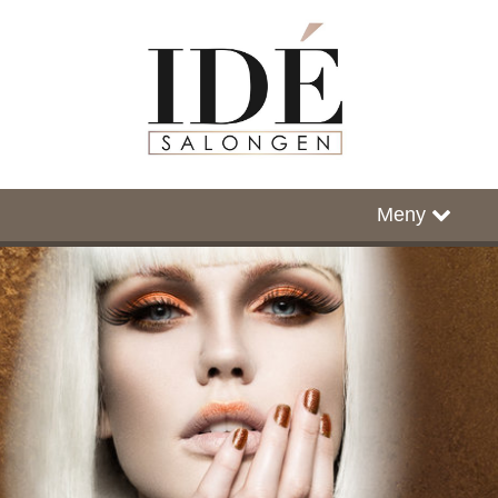
Hovedside
Meny
Timebestilling
Facebook