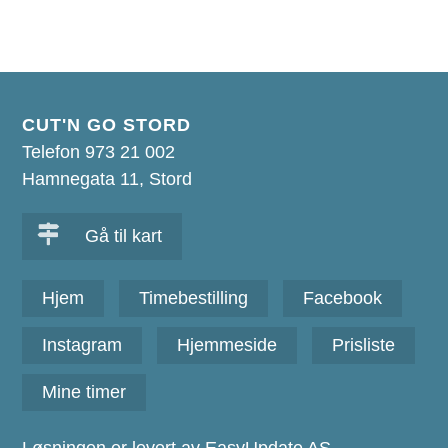
CUT'N GO STORD
Telefon 973 21 002
Hamnegata 11, Stord
Gå til kart
Hjem
Timebestilling
Facebook
Instagram
Hjemmeside
Prisliste
Mine timer
Løsningen er levert av EasyUpdate AS