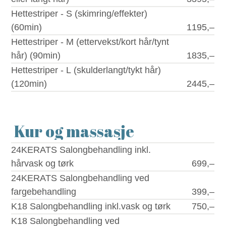
Hettestriper - S (skimring/effekter)
(60min)
1195,–
Hettestriper - M (ettervekst/kort hår/tynt
hår) (90min)
1835,–
Hettestriper - L (skulderlangt/tykt hår)
(120min)
2445,–
Kur og massasje
24KERATS Salongbehandling inkl.
hårvask og tørk
699,–
24KERATS Salongbehandling ved
fargebehandling
399,–
K18 Salongbehandling inkl.vask og tørk
750,–
K18 Salongbehandling ved