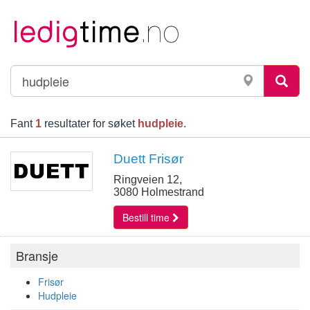
Fant
1
resultater for søket
hudpleie
.
Duett Frisør
Ringveien 12,
3080 Holmestrand
Bestill time
Bransje
Frisør
Hudpleie