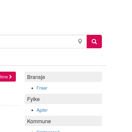
Bransje
l time
Frisør
Fylke
Agder
Kommune