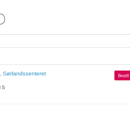
, Sørlandssenteret
Bestil
d S