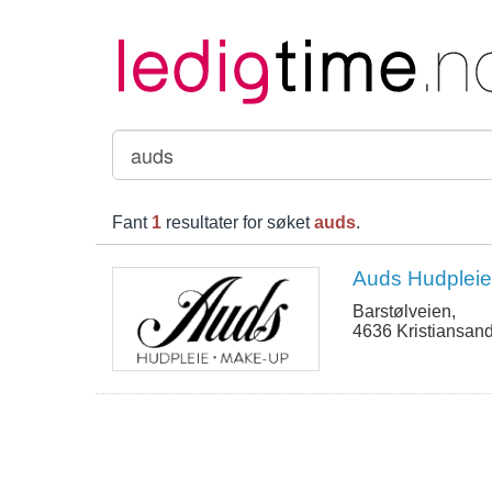
Fant
1
resultater for søket
auds
.
Auds Hudpleie
Barstølveien,
4636 Kristiansan