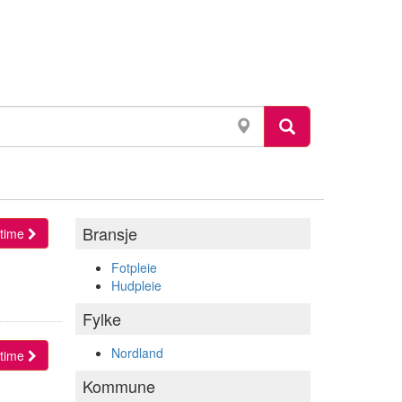
Bransje
l time
Fotpleie
Hudpleie
Fylke
Nordland
l time
Kommune