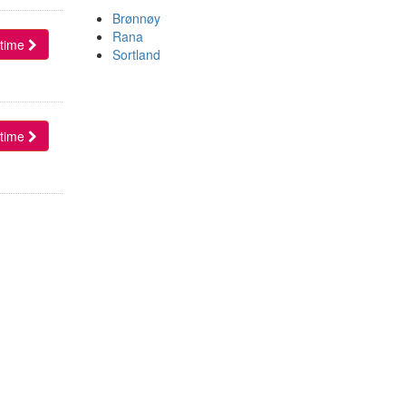
Brønnøy
Rana
l time
Sortland
l time