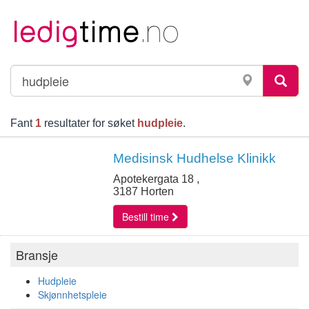
Fant
1
resultater for søket
hudpleie
.
Medisinsk Hudhelse Klinikk
Apotekergata 18 ,
3187 Horten
Bestill time
Bransje
Hudpleie
Skjønnhetspleie