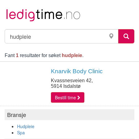
Fant
1
resultater for søket
hudpleie
.
Knarvik Body Clinic
Kvassnesveien 42,
5914 Isdalstø
Bestill time
Bransje
Hudpleie
Spa