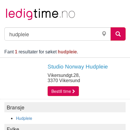
Fant
1
resultater for søket
hudpleie
.
Studio Norway Hudpleie
Vikersundgt.28,
3370 Vikersund
Bestill time
Bransje
Hudpleie
Fylke