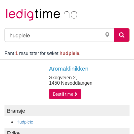
Fant
1
resultater for søket
hudpleie
.
Aromaklinikken
Skogveien 2,
1450 Nesoddtangen
Bestill time
Bransje
Hudpleie
Fylke