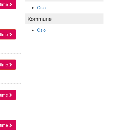
l time
Oslo
Kommune
Oslo
l time
l time
l time
l time