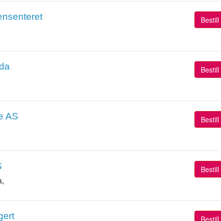
ensenteret
Bestil
nda
Bestil
ie AS
Bestil
S
Bestil
a,
gert
Bestil