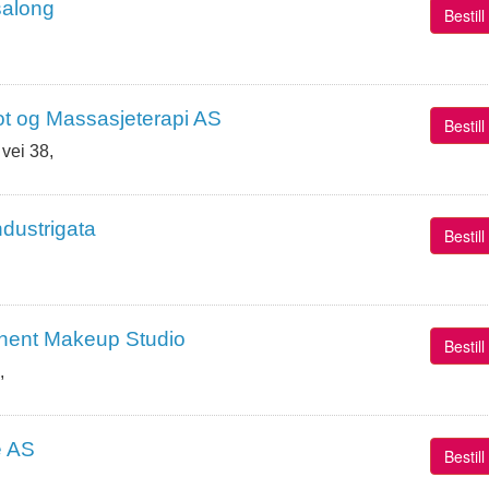
salong
Bestil
t og Massasjeterapi AS
Bestil
vei 38,
dustrigata
Bestil
anent Makeup Studio
Bestil
,
e AS
Bestil