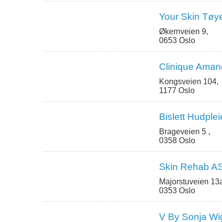
Your Skin Tøy
Økernveien 9,
0653 Oslo
Clinique Ama
Kongsveien 104,
1177 Oslo
Bislett Hudple
Brageveien 5 ,
0358 Oslo
Skin Rehab A
Majorstuveien 13
0353 Oslo
V By Sonja Wi