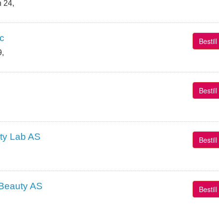
 24,
ic
Bestil
9,
Bestil
ty Lab AS
Bestil
Beauty AS
Bestil