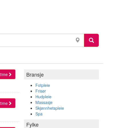
Bransje
l time
Fotpleie
Frisør
Hudpleie
Massasje
l time
Skjønnhetspleie
Spa
Fylke