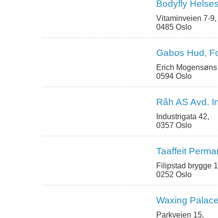
Bodyfly Helse
Vitaminveien 7-9,
0485 Oslo
Gabos Hud, Fo
Erich Mogensøns 
0594 Oslo
Råh AS Avd. In
Industrigata 42,
0357 Oslo
Taaffeit Perm
Filipstad brygge 1
0252 Oslo
Waxing Palac
Parkveien 15,