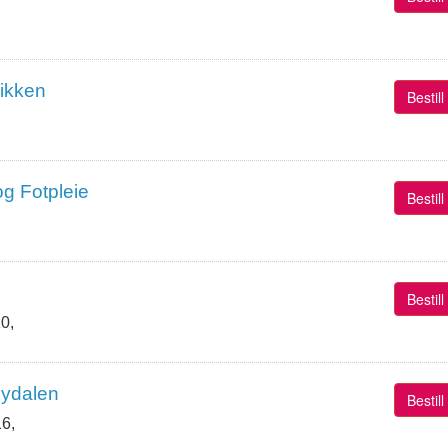
nikken
Bestil
og Fotpleie
Bestil
Bestil
0,
Nydalen
Bestil
6,