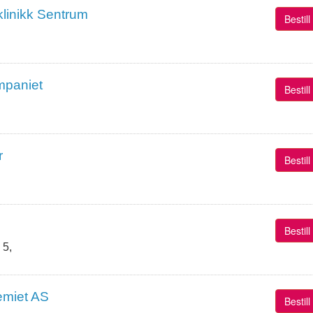
linikk Sentrum
Bestil
mpaniet
Bestil
r
Bestil
Bestil
 5,
emiet AS
Bestil