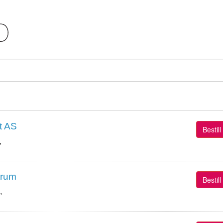
t AS
Bestil
,
trum
Bestil
,