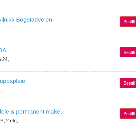
klinikk Bogstadveien
Bestil
 DA
Bestil
 24,
oppspleie
Bestil
 ,
leie & permanent makeu
Bestil
, 2 etg,