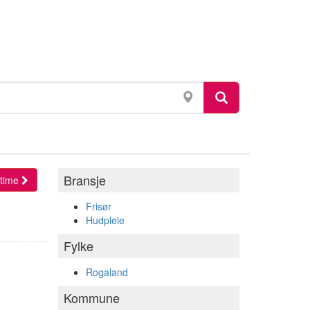
Bransje
l time
Frisør
Hudpleie
Fylke
Rogaland
Kommune