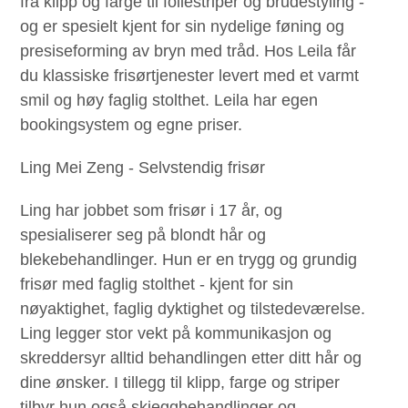
fra klipp og farge til foliestriper og brudestyling -
og er spesielt kjent for sin nydelige føning og
presiseforming av bryn med tråd. Hos Leila får
du klassiske frisørtjenester levert med et varmt
smil og høy faglig stolthet. Leila har egen
bookingsystem og egne priser.
Ling Mei Zeng - Selvstendig frisør
Ling har jobbet som frisør i 17 år, og
spesialiserer seg på blondt hår og
blekebehandlinger. Hun er en trygg og grundig
frisør med faglig stolthet - kjent for sin
nøyaktighet, faglig dyktighet og tilstedeværelse.
Ling legger stor vekt på kommunikasjon og
skreddersyr alltid behandlingen etter ditt hår og
dine ønsker. I tillegg til klipp, farge og striper
tilbyr hun også skjeggbehandlinger og