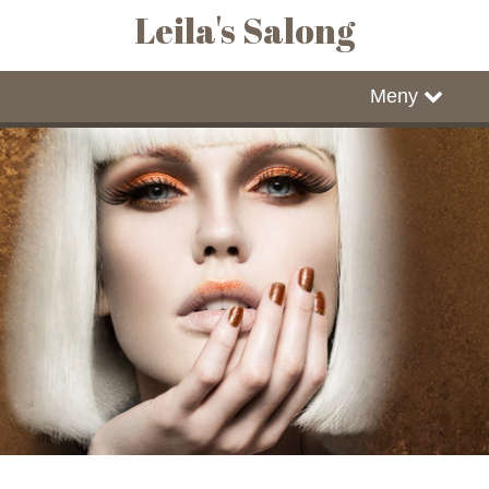
Leila's Salong
Hjem
Meny
Bestill time hos Leila
Bestill time hos Ling